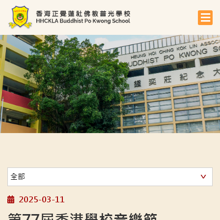
2025-03-11