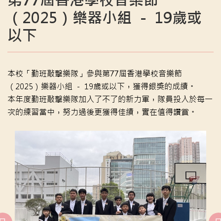
第77屆香港學校音樂節
（2025）樂器小組 － 19歲或
以下
本校「勤班敲擊樂隊」參與第77屆香港學校音樂節
（2025）樂器小組 － 19歲或以下，獲得銀奬的成績。
本年度勤班敲擊樂隊加入了不了的新力軍，隊員投入於每一
次的練習當中，努力過後更獲得佳績，實在值得讚賞。