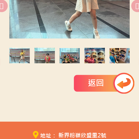
返回
地址： 新界粉嶺欣盛里2號