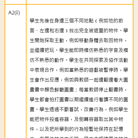
A2(ii)
學生先後在身邊三個不同地點﹝例如他的前
面、左邊和右邊﹞找出完全被遮蓋的物件。學
生開始採取主動，例如移動身體去取回物件，
並繼續把玩。學生能即時模仿熟悉的字音及模
仿不熟悉的動作。學生在共同探索及協作活動
中表現合作，例如當熟悉的遊戲被暫停時，學
生會作出反應，例如與教師一起邊翻邊看大圖
畫書中顏色鮮艷圖畫；每當教師停止翻書時，
學生都會拍打圖書以期繼續進行看讀不同的圖
畫。學生透過不斷嘗試，改善行為，例如學生
能把物件投進容器，及倒轉容器取出其中物
件，以及把所學到的行為短暫地保持在記憶