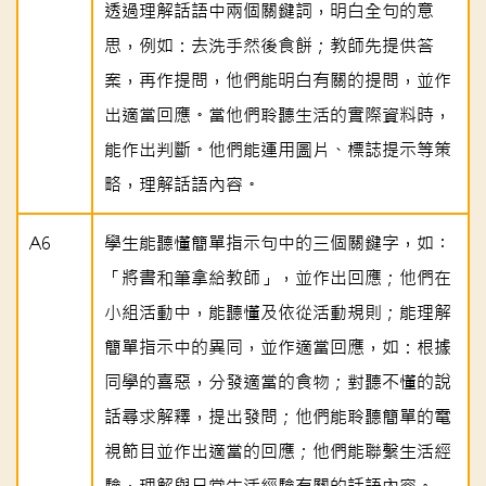
透過理解話語中兩個關鍵詞，明白全句的意
思，例如：去洗手然後食餅；教師先提供答
案，再作提問，他們能明白有關的提問，並作
出適當回應。當他們聆聽生活的實際資料時，
能作出判斷。他們能運用圖片、標誌提示等策
略，理解話語內容。
A6
學生能聽懂簡單指示句中的三個關鍵字，如︰
「將書和筆拿給教師」，並作出回應；他們在
小組活動中，能聽懂及依從活動規則；能理解
簡單指示中的異同，並作適當回應，如：根據
同學的喜惡，分發適當的食物；對聽不懂的說
話尋求解釋，提出發問；他們能聆聽簡單的電
視節目並作出適當的回應；他們能聯繫生活經