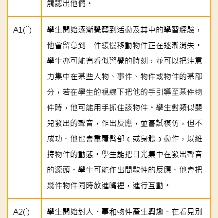
觸認出他們。
A1(ii)
學生開始逐漸覺察到活動及其中的學習經驗，
他會留意到一件緩慢移動物件正在逐漸消失。
學生亦可能有看似警覺的時刻，並可以把注意
力集中在某些人物、事件、物件或物件的某部
分，若在學生的視線下把他的手引導至某件物
件時，他可能用手抓住該物件。學生對類似嬰
兒發出的聲音，作出反應，並嘗試模仿，但不
成功。他也會重覆臂部﹝或身體﹞動作，以維
持物件的動態。學生能把目光集中在發出聲音
的源頭。學生可能作出間歇性的反應。他會把
幾件物件同時放進嘴裡，進行互動。
A2(i)
學生開始對人、事和物件產生興趣。在看見別