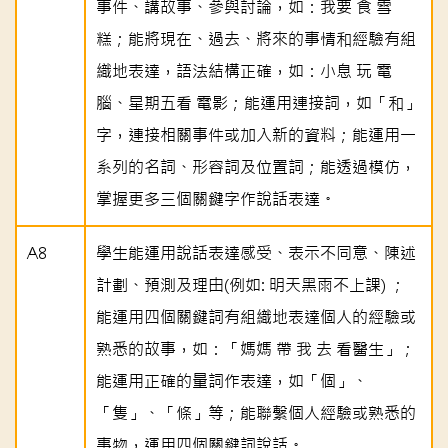
事件、講故事、參與討論，如：我要 食 雪
糕；能將現在、過去、將來的事情和經驗有組
織地表達，語法結構正確，如：小息 玩 電
腦、星期五看 電影；能運用連接詞，如「和」
字，連接相關事件或加入新的資料；能運用一
系列的名詞、形容詞及位置詞；能透過模仿，
掌握更多三個關鍵字作說話表達。
A8
學生能運用說話表達感受、表示不同意、陳述
計劃、預測及理由(例如: 明天黑雨不上課) ；
能運用四個關鍵詞有組織地表達個人的經驗或
熟悉的故事，如：「媽媽 帶 我 去 看醫生」；
能運用正確的量詞作表達，如「個」、
「隻」、「條」等；能聯繫個人經驗或熟悉的
事物，運用四個關鍵詞說話。