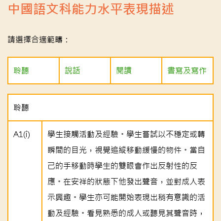
中國語文科能力水平表現描述
請選擇合適範疇：
聆聽
說話
閱讀
書寫及寫作
聆聽
A1(i)
學生接觸活動及經驗。學生嘗試以不穩定或轉
瞬間的目光，視覺追縱移動緩慢的物件。當自
己的手移動時學生的雙眼會作出反射性的反
應。在安祥的狀態下他發出聲音，並對成人表
示興趣。學生亦可能開始表現出稍有意識的活
動及經驗。看見熟悉的成人或聽見其聲音時，