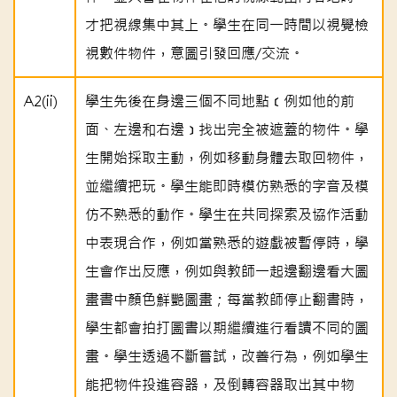
才把視線集中其上。學生在同一時間以視覺檢
視數件物件，意圖引發回應/交流。
A2(ii)
學生先後在身邊三個不同地點﹝例如他的前
面、左邊和右邊﹞找出完全被遮蓋的物件。學
生開始採取主動，例如移動身體去取回物件，
並繼續把玩。學生能即時模仿熟悉的字音及模
仿不熟悉的動作。學生在共同探索及協作活動
中表現合作，例如當熟悉的遊戲被暫停時，學
生會作出反應，例如與教師一起邊翻邊看大圖
畫書中顏色鮮艷圖畫；每當教師停止翻書時，
學生都會拍打圖書以期繼續進行看讀不同的圖
畫。學生透過不斷嘗試，改善行為，例如學生
能把物件投進容器，及倒轉容器取出其中物