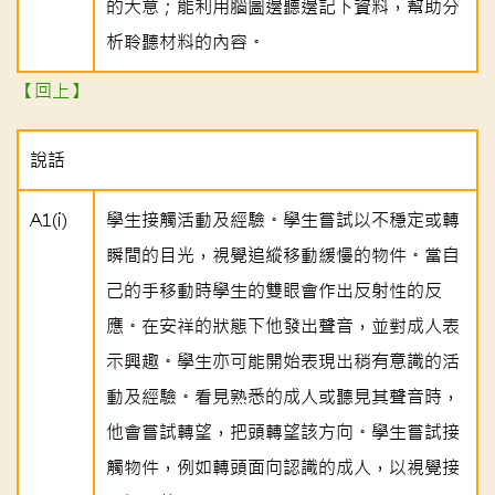
的大意；能利用腦圖邊聽邊記下資料，幫助分
析聆聽材料的內容。
【回上】
說話
A1(i)
學生接觸活動及經驗。學生嘗試以不穩定或轉
瞬間的目光，視覺追縱移動緩慢的物件。當自
己的手移動時學生的雙眼會作出反射性的反
應。在安祥的狀態下他發出聲音，並對成人表
示興趣。學生亦可能開始表現出稍有意識的活
動及經驗。看見熟悉的成人或聽見其聲音時，
他會嘗試轉望，把頭轉望該方向。學生嘗試接
觸物件，例如轉頭面向認識的成人，以視覺接