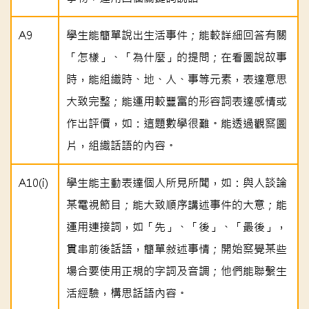
A9
學生能簡單說出生活事件；能較詳細回答有關
「怎樣」、「為什麼」的提問；在看圖說故事
時，能組織時、地、人、事等元素，表達意思
大致完整；能運用較豐富的形容詞表達感情或
作出評價，如：這題數學很難。能透過觀察圖
片，組織話語的內容。
A10(i)
學生能主動表達個人所見所聞，如：與人談論
某電視節目；能大致順序講述事件的大意；能
運用連接詞，如「先」、「後」、「最後」，
貫串前後話語，簡單敍述事情；開始察覺某些
場合要使用正規的字詞及音調；他們能聯繫生
活經驗，構思話語內容。