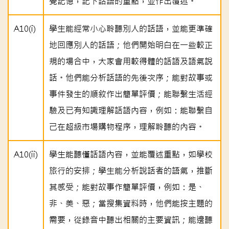
覺記憶，記下話語的重點，並作出覆述。
A10(i)
學生能經常小心聆聽別人的話語，並能更準確
地回應別人的話語；他們開始明白在一些較正
規的場合中，大家會用較得體的話語及語氣說
話。他們能分析話語的先後次序；能對故事或
事件發生的順敘作出簡單評價；能聯繫生活經
驗及已有知識理解話語內容，例如：能聯繫自
己在超級市場購物程序，理解聆聽的內容。
A10(ii)
學生能聽懂話語內容，並能覆述重點，如學校
旅行的安排；學生能分析說話者的語氣，推斷
其感受；能對故事作簡單評價，例如：是、
非、美、惡；當搜集資料時，他們能按主題的
需要，從錄音中聽出相關的主要資訊；能邊聽