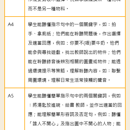
而不是另一種物料。
A4
學生能聽懂指示句中的一個關鍵字，如︰拍
手、拿廁紙；他們能在聆聽問題後，作出選擇
及適當回應，例如：你要不(唔)要牛奶。他們
能參與尋找遊戲，找出教師說出的物件；他們
能在聆聽錄音後辨別相關的圖畫或物件；能透
過環境提示等策略，理解聆聽內容，如︰聯繫
周圍環境，理解日常生活常接觸的聲音。
A5
學生能聽懂簡單指示句中的兩個關鍵詞，例如
︰將湯匙放進碗、給書 教師，並作出適當的回
應；能理解簡單形容詞及否定句，例如：聽懂
「誰人不開心」及指出圖中不開心的人物；能