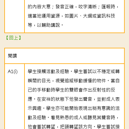
的內容大意；發音正確，咬字清晰；匯報時，
適當地運用資源，如圖片、大綱或資訊科技
等，以輔助講說。
【回上】
閱讀
A1(i)
學生接觸活動及經驗。學生嘗試以不穩定或轉
瞬間的目光，視覺追縱移動緩慢的物件。當自
己的手移動時學生的雙眼會作出反射性的反
應。在安祥的狀態下他發出聲音，並對成人表
示興趣。學生亦可能開始表現出稍有意識的活
動及經驗。看見熟悉的成人或聽見其聲音時，
他會嘗試轉望，把頭轉望該方向。學生嘗試接