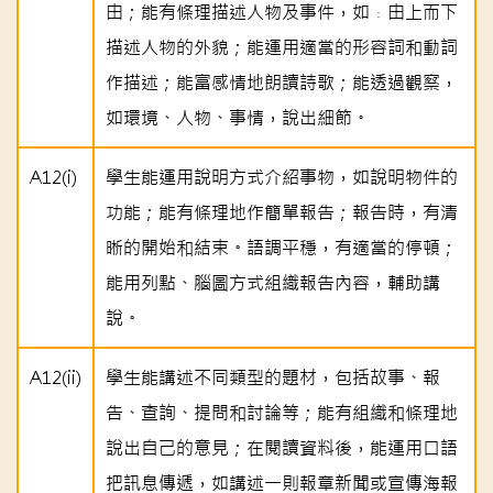
由；能有條理描述人物及事件，如﹕由上而下
描述人物的外貌；能運用適當的形容詞和動詞
作描述；能富感情地朗讀詩歌；能透過觀察，
如環境、人物、事情，說出細節。
A12(i)
學生能運用說明方式介紹事物，如說明物件的
功能；能有條理地作簡單報告；報告時，有清
晰的開始和結束。語調平穩，有適當的停頓；
能用列點、腦圖方式組織報告內容，輔助講
說。
A12(ii)
學生能講述不同類型的題材，包括故事、報
告、查詢、提問和討論等；能有組織和條理地
說出自己的意見；在閱讀資料後，能運用口語
把訊息傳遞，如講述一則報章新聞或宣傳海報