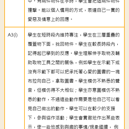
中。有兩件物件在手時，學生會把這兩件物件
撞擊。能以個人慣用的方式，表達自己一貫的
愛惡及情意上的回應。
A3(i)
學生在短時段內維持專注，學生在三層重疊的
覆蓋物下面，找回物件。學生在較長時段內，
記得起已學到的反應。學生理解伸手取物及輔
助取物工具之間的關係，例如學生在示範下或
沒有示範下都可以把承托著心愛的圖書的一塊
布拉向自己，拿取圖書。學生模仿不熟悉的聲
音，但模仿得不大相似；學生亦意圖模仿不熟
悉的動作，不過這些動作需要是他自己可以看
見自己做出的動作。學生可以在較少的支援
下，參與協作活動；學生會貫徹地作出某些表
示，使一些他感到與趣的事情/現象繼續， 例