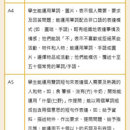
A4
學生能運用單詞、圖片，表示個人需要、要求
及回答問題；能運用單詞配合非口語的表達模
式 (如﹕圖咭、手語)，略有組織地表達事情及
情感；他們能說「不」表示不喜歡或拒絕某些
活動、物件和人物；能運用單詞、手語或圖
片，選擇物品或活動；他們能模仿、覆述十至
五十個常見的單詞/手語。
A5
學生能運用雙詞短句來表達個人需要及熟識的
人和物，如：食 薯條、沒有(冇) 牛奶；開始能
運用「什麼(乜野)」作提問；能以兩個單詞組
成包含兩個意思的短句作表達，如：給予資
料、描述物件、作出要求、提問問題、給予指
示等；能運用五十個以上的名詞及形容詞，