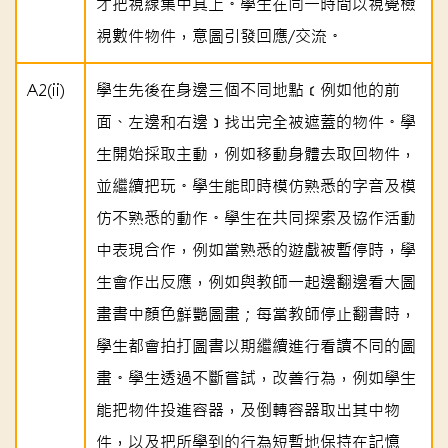
才把視線集中其上。學生在同一時間以視覺檢
視數件物件，意圖引發回應/交流。
A2(ii)
學生先後在身邊三個不同地點﹝例如他的前
面、左邊和右邊﹞找出完全被遮蓋的物件。學
生開始採取主動，例如移動身體去取回物件，
並繼續把玩。學生能即時模仿熟悉的字音及模
仿不熟悉的動作。學生在共同探索及協作活動
中表現合作，例如當熟悉的遊戲被暫停時，學
生會作出反應，例如與教師一起邊翻邊看大圖
畫書中顏色鮮艷圖畫；每當教師停止翻書時，
學生都會拍打圖書以期繼續進行看讀不同的圖
畫。學生透過不斷嘗試，改善行為，例如學生
能把物件投進容器，及倒轉容器取出其中物
件，以及把所學到的行為短暫地保持在記憶