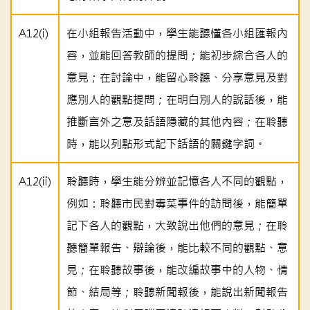
A12(i)
在小組報告活動中，學生能聽懂各小組匯報內
容，並能回答教師的提問；能初步綜合各人的
意見；在討論中，能留心聆聽、分享意見及對
應別人的觀點提問；在明白別人的說話後，能
推斷言外之意及話語隱藏的其他內容；在聆聽
時，能以列點形式記下話語的關鍵字詞。
A12(ii)
聆聽時，學生能分辨並記憶各人不同的觀點，
例如：聆聽市民對毒菜事件的訪問後，能簡單
記下各人的觀點，大致說出他們的意見；在聆
聽簡單報告、辯論後，能比較不同的觀點、意
見；在聆聽故事後，能改編故事中的人物、情
節、結局等；聆聽新聞報後，能說出新聞報告