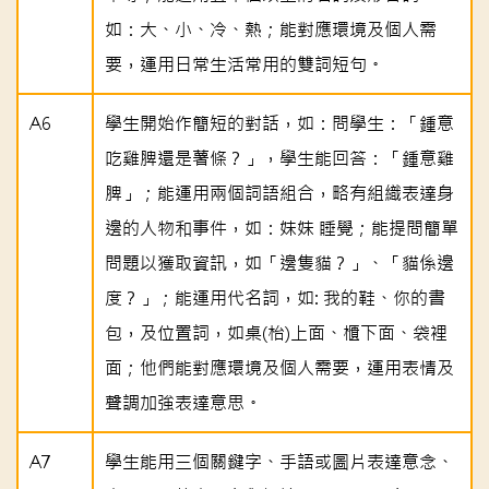
如：大、小、冷、熱；能對應環境及個人需
要，運用日常生活常用的雙詞短句。
A6
學生開始作簡短的對話，如：問學生：「鍾意
吃雞脾還是薯條？」，學生能回答：「鍾意雞
脾」；能運用兩個詞語組合，略有組織表達身
邊的人物和事件，如：妹妹 睡覺；能提問簡單
問題以獲取資訊，如「邊隻貓？」、「貓係邊
度？」；能運用代名詞，如: 我的鞋、你的書
包，及位置詞，如桌(枱)上面、櫃下面、袋裡
面；他們能對應環境及個人需要，運用表情及
聲調加強表達意思。
A7
學生能用三個關鍵字、手語或圖片表達意念、