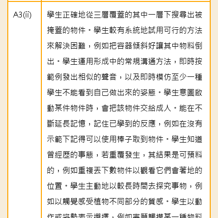
A3(ii)
學生正確地從三層覆蓋的其中一層下搜尋出被
掩蓋的物件。學生較有系統地試用可行的方法
來解決困難，例如把容器傾斜好讓其中物料倒
出。學生運用形成中的常規溝通方法，即時按
範例發出相似的聲音，以及即時模仿至少一種
學生不能看到自己做出來的姿態。學生意圖啟
動某件物件時，會把該物件交給成人。能在不
斷延長記憶，記住已學到的反應，例如在沒有
示範下記得可以使用棒子取到物件。學生知道
曾經歷的事態，若重覆發生，其結果是可預料
的，例如重複丟下數物件以觀看它們會著地的
位置。學生主動地以較長時間去探究事物，例
如以觸覺感受植物不同部分的質感。學生以動
作或姿勢表示選擇，例如寧願觸摸某一種物料