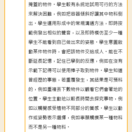
掩蓋的物件。學生較有系統地試用可行的方法
來解決困難，例如把容器傾斜好讓其中物料倒
出。學生運用形成中的常規溝通方法，即時按
範例發出相似的聲音，以及即時模仿至少一種
學生不能看到自己做出來的姿態。學生意圖啟
動某件物件時，會把該物件交給成人。能在不
斷延長記憶，記住已學到的反應，例如在沒有
示範下記得可以使用棒子取到物件。學生知道
曾經歷的事態，若重覆發生，其結果是可預料
的，例如重複丟下數物件以觀看它們會著地的
位置。學生主動地以較長時間去探究事物，例
如以觸覺感受植物不同部分的質感。學生以動
作或姿勢表示選擇，例如寧願觸摸某一種物料
而不是另一種物料。