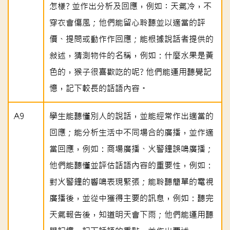
怎樣? 並作出分析及回應，例如︰天氣冷，不
穿衣會傷風；他們能留心聆聽並以適當的評
價、提問或動作作回應；能根據說話者提供的
敍述，猜測物件的名稱，例如：什麼水果是黃
色的，猴子很喜歡吃的呢? 他們能運用聽覺記
憶，記下較長的話語內容。
A9
學生能聽懂別人的說話，並能經常作出適當的
回應；能分析生活中不同場合的廣播，並作適
當回應，例如：商場廣播、火警鐘誤鳴廣播；
他們能聽懂並評估話語內容的重要性，例如：
對火警鐘的響鳴表現緊張；能聆聽簡單的電視
廣播後，並從中獲得主要的訊息，例如：聽完
天氣報告後，知道明天會下雨；他們能運用聽