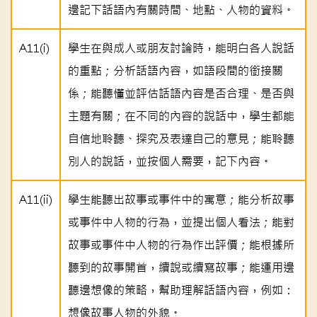
邊記下話語內有關時間、地點、人物的資料。
A11(i)
學生在與成人或朋友討論時，能明白各人說話
的重點；分析話語內容，如語段間的銜接關
係；能聽懂並評估話語內容是否合理、是否與
主題有關；在不同的內容的說話中，學生都能
自信地聆聽、探究及表達自己的意見；能聆聽
別人的說話，並按個人需要，記下內容。
A11(ii)
學生能聽出故事或事件中的寓意；能分析故事
或事件中人物的行為，並提出個人看法；能對
故事或事件中人物的行為作出評價；能根據所
聽到的故事開首，續說或續寫故事；能運用邊
聽邊想像的策略，幫助理解話語內容，例如：
想像故事人物的外貌。