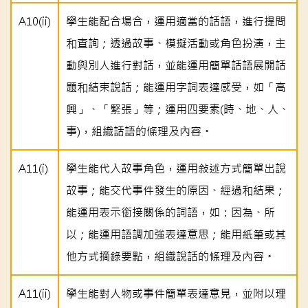
A10(ii)
學生能配合場合，運用適當的話語，進行提問
和查詢；透過故事、模擬活動或角色扮演，主
動與別人進行對話，並能運用簡單話語展開話
題和結束說話；能運用字詞表達感受，如「高
興」、「緊張」等；運用四要素(時、地、人、
事)，組織話語的條理及內容。
A11(i)
學生能代入故事角色，運用敍述方式簡單出說
故事；能交代事件發生的原因、經過和結果；
能運用表示銜接關係的詞語，如：因為、所
以；能運用語調加強表達意思；能用紙筆或其
他方式摘錄要點，組織說話的條理及內容。
A11(ii)
學生能對人物或事件簡單表達意見，並附以理