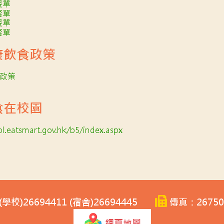
餐單
餐單
餐單
餐單
康飲食政策
政策
食在校園
l.
eatsmart.gov.hk/b5/index.aspx
學校)26694411 (宿舍)26694445
傳真：26750
網頁地圖