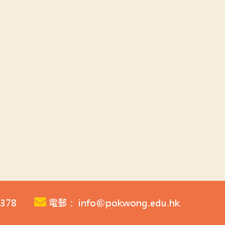
378
電郵： info@pokwong.edu.hk