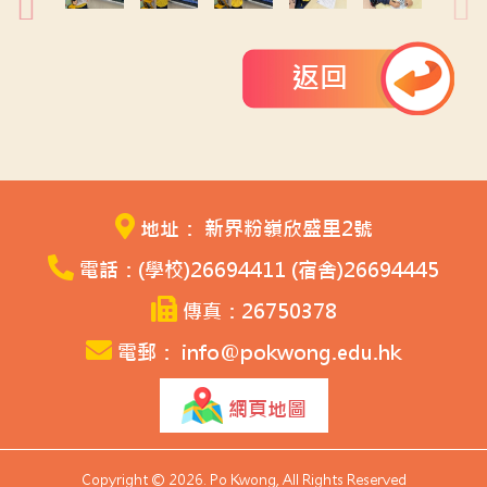
返回
地址： 新界粉嶺欣盛里2號
電話：(學校)26694411 (宿舍)26694445
傳真：26750378
電郵： info@pokwong.edu.hk
網頁地圖
Copyright © 2026. Po Kwong, All Rights Reserved