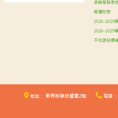
承辦服務表
報價附表
2026-20
2026-20
不合謀投標
地址： 新界粉嶺欣盛里2號
電話：(