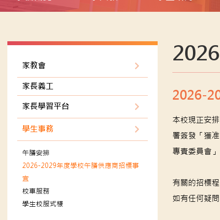
20
家教會
家長義工
2026
家長學習平台
本校現正安排2
學生事務
署簽發「獲准
專責委員會」
午膳安排
2026-2029年度學校午膳供應商招標事
宜
有關的招標程
校車服務
如有任何疑問
學生校服式樣