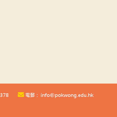
378
電郵： info@pokwong.edu.hk