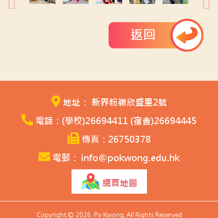
返回
地址： 新界粉嶺欣盛里2號
電話：(學校)26694411 (宿舍)26694445
傳真：26750378
電郵： info@pokwong.edu.hk
網頁地圖
Copyright © 2026. Po Kwong, All Rights Reserved