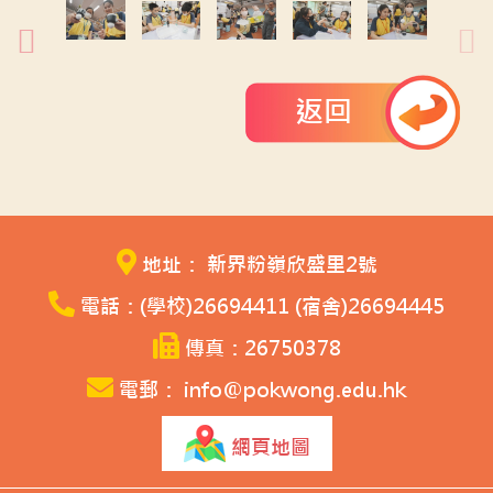
返回
地址： 新界粉嶺欣盛里2號
電話：(學校)26694411 (宿舍)26694445
傳真：26750378
電郵： info@pokwong.edu.hk
網頁地圖