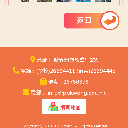
返回
地址： 新界粉嶺欣盛里2號
電話：(學校)26694411 (宿舍)26694445
傳真：26750378
電郵： info@pokwong.edu.hk
網頁地圖
Copyright © 2026. Po Kwong, All Rights Reserved