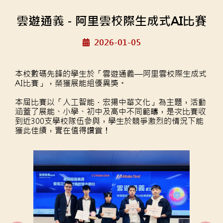
雲遊通義 - 阿里雲校際生成式AI比賽
2026-01-05
本校數碼先鋒的學生於「雲遊通義—阿里雲校際生成式
AI比賽」，榮獲展能組優異獎。
本屆比賽以「人工智能．宏揚中華文化」為主題，活動
涵蓋了展能、
小學、初中及高中不同範疇，
是次比賽收
到近300支學校隊伍參與，
學生於競爭激烈的情況下能
獲此佳績，實在值得讚賞！