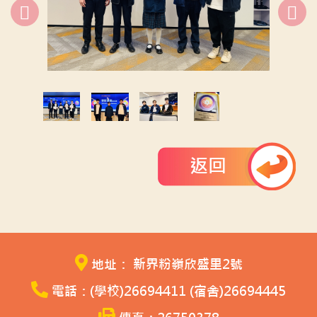
返回
地址： 新界粉嶺欣盛里2號
電話：(學校)26694411 (宿舍)26694445