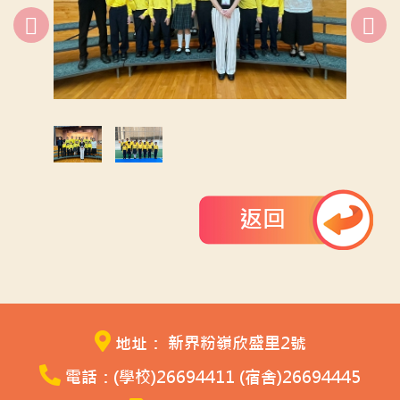
返回
地址： 新界粉嶺欣盛里2號
電話：(學校)26694411 (宿舍)26694445