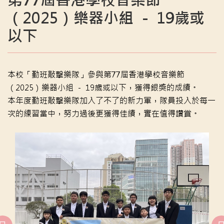
第77屆香港學校音樂節
（2025）樂器小組 － 19歲或
以下
本校「勤班敲擊樂隊」參與第77屆香港學校音樂節
（2025）樂器小組 － 19歲或以下，獲得銀奬的成績。
本年度勤班敲擊樂隊加入了不了的新力軍，隊員投入於每一
次的練習當中，努力過後更獲得佳績，實在值得讚賞。