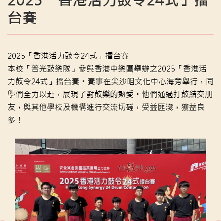
2025「香港活力鼓令24式」擂
台賽
2025「香港活力鼓令24式」擂台賽
本校「普光鼓樂隊」參與香港中樂團舉辦之2025「香港活
力鼓令24式」擂台賽。賽事在尖沙咀文化中心海旁舉行，同
學們全力以赴，展現了對鼓樂的熱愛。他們通過打鼓結交朋
友，與其他學校及機構進行交流切磋，受益匪淺，獲益良
多！