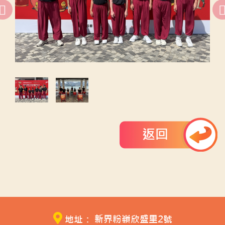
返回
地址： 新界粉嶺欣盛里2號