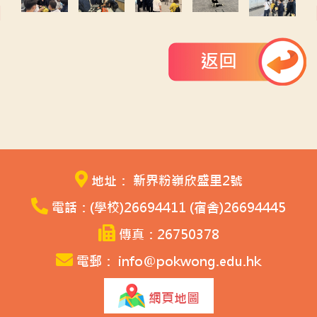
返回
地址： 新界粉嶺欣盛里2號
電話：(學校)26694411 (宿舍)26694445
傳真：26750378
電郵： info@pokwong.edu.hk
網頁地圖