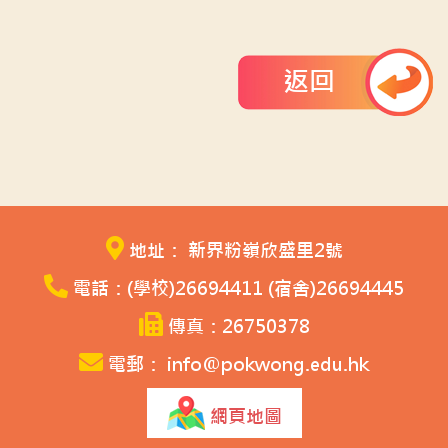
返回
地址： 新界粉嶺欣盛里2號
電話：(學校)26694411 (宿舍)26694445
傳真：26750378
電郵： info@pokwong.edu.hk
網頁地圖