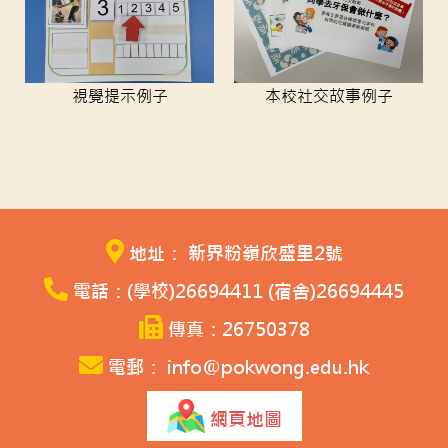
本校社交故事例子
視覺提示例子
地址： 新界粉嶺欣盛里2號
電話：(學校)26694411 (宿舍)26694445
傳真：26750378
電郵： info@pokwong.edu.hk
網頁地圖