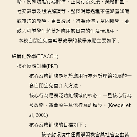
略，例如功能行為評估、正向行為支援、獎勵計劃、
社交故事及想法解讀等。整個輔導過程不僅涵蓋知識
或技巧的教導，更會透過「行為預演」鞏固所學，並
致力引導學生將技巧應用於日常的生活情境中。
本校自閉症兒童輔導教學的教學策略主要如下：
結構化教學(TEACCH)
核心反應訓練(PRT)
核心反應訓練是基於應用行為分析理論發展的一
套自閉症兒童介入方法。
核心行為是廣泛功能領域的核心，一旦核心行為
被改變，將會產生其他行為的進步。(Koegel et
al, 2001)
核心反應訓練的目標如下：
孩子對環境中任何學習機會與社會互動皆