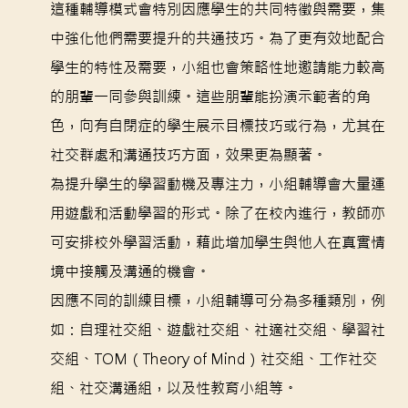
這種輔導模式會特別因應學生的共同特徵與需要，集
中強化他們需要提升的共通技巧。為了更有效地配合
學生的特性及需要，小組也會策略性地邀請能力較高
的朋輩一同參與訓練。這些朋輩能扮演示範者的角
色，向有自閉症的學生展示目標技巧或行為，尤其在
社交群處和溝通技巧方面，效果更為顯著。
為提升學生的學習動機及專注力，小組輔導會大量運
用遊戲和活動學習的形式。除了在校內進行，教師亦
可安排校外學習活動，藉此增加學生與他人在真實情
境中接觸及溝通的機會。
因應不同的訓練目標，小組輔導可分為多種類別，例
如：自理社交組、遊戲社交組、社適社交組、學習社
交組、TOM（Theory of Mind）社交組、工作社交
組、社交溝通組，以及性教育小組等。